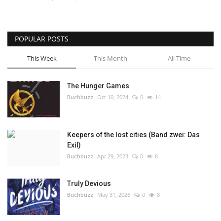
POPULAR POSTS
This Week
This Month
All Time
The Hunger Games
Buchbuzz
Oct 10, 2024
0
14
Keepers of the lost cities (Band zwei: Das
Exil)
Buchbuzz
Apr 29, 2023
0
8
Truly Devious
Buchbuzz
May 31, 2026
0
8