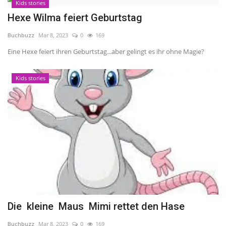
Kids stories
Hexe Wilma feiert Geburtstag
About Me
Buchbuzz
Mar 8, 2023
0
169
Gallery
Eine Hexe feiert ihren Geburtstag...aber gelingt es ihr ohne Magie?
Kids stories
Die kleine Maus Mimi rettet den Hase
Buchbuzz
Mar 8, 2023
0
169