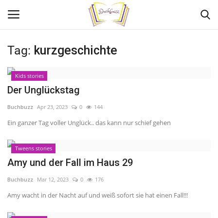
Tag:
kurzgeschichte
Login
Register
Kids stories
Home
Der Unglückstag
Buchbuzz
Apr 23, 2023
0
144
Contact
Ein ganzer Tag voller Unglück.. das kann nur schief gehen
Adult Book Review
Tweens stories
Young Adult Book reviews
Amy und der Fall im Haus 29
Buchbuzz
Mar 12, 2023
0
176
Kids Book reviews
Amy wacht in der Nacht auf und weiß sofort sie hat einen Fall!!!
My stories