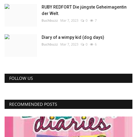
RUBY REDFORT Die jüngste Geheimagentin
der Welt.
Buchbuzz
Mar 7, 2023
0
7
Diary of a wimpy kid (dog days)
Buchbuzz
Mar 7, 2023
0
6
FOLLOW US
RECOMMENDED POSTS