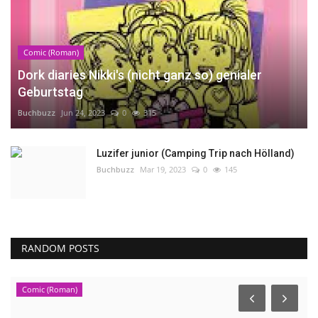
Comic (Roman)
Dork diaries Nikki's (nicht ganz so) genialer
Geburtstag
Buchbuzz
Jun 24, 2023
0
315
Luzifer junior (Camping Trip nach Hölland)
Buchbuzz
Mar 19, 2023
0
145
RANDOM POSTS
Comic (Roman)