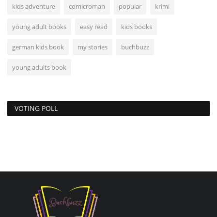
kids adventure
comicroman
popular
krimi
young adult books
easy read
kids books
german kids book
my stories
buchbuzz
young adults book
VOTING POLL